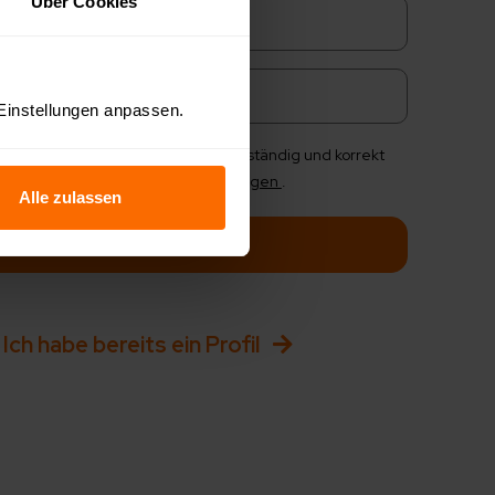
Über Cookies
+49
 Einstellungen anpassen.
on mir angegebenen Daten sind vollständig und korrekt
kzeptiere die
Datenschutzbedingungen
.
Alle zulassen
Weiter
Ich habe bereits ein Profil