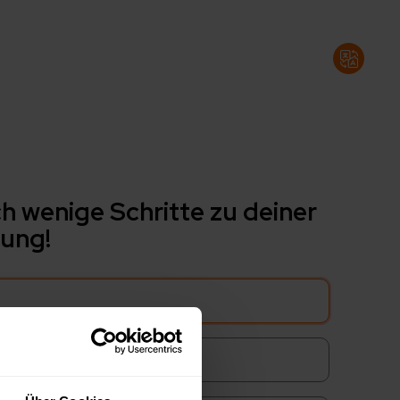
h wenige Schritte zu deiner
ung!